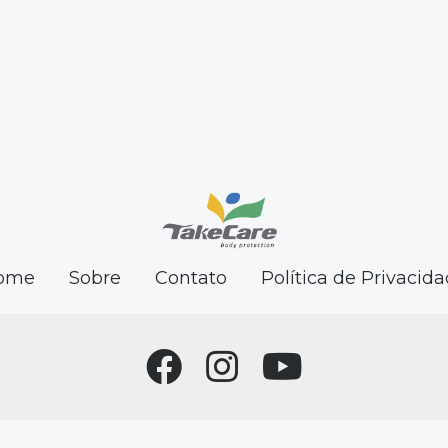
ome
Sobre
Contato
Política de Privacid