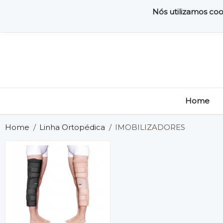
Nós utilizamos coo
Home
Home
Linha Ortopédica
IMOBILIZADORES