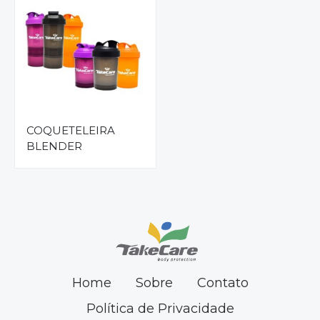
COQUETELEIRA
BLENDER
Home
Sobre
Contato
Política de Privacidade