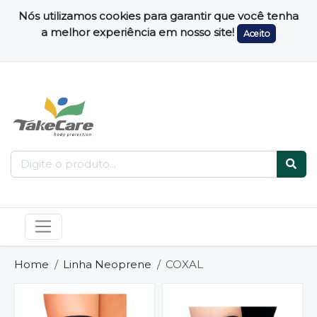
Nós utilizamos cookies para garantir que você tenha
a melhor experiência em nosso site!
Aceito
Home
Linha Neoprene
COXAL