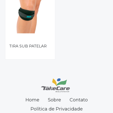
TIRA SUB PATELAR
Home
Sobre
Contato
Política de Privacidade