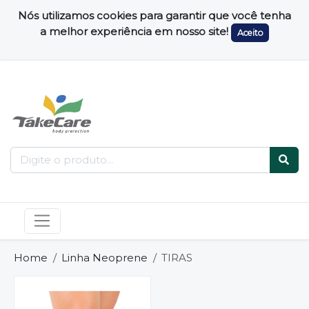
Nós utilizamos cookies para garantir que você tenha
a melhor experiência em nosso site!
Aceito
Home
Linha Neoprene
TIRAS