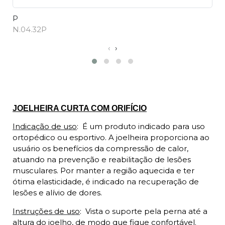
P
M
N.04.32P
N
‹
›
Descrição
JOELHEIRA CURTA COM ORIFÍCIO
Indicação de uso
:
É um produto indicado para uso
ortopédico ou esportivo. A joelheira proporciona ao
usuário os benefícios da compressão de calor,
atuando na prevenção e reabilitação de lesões
musculares. Por manter a região aquecida e ter
ótima elasticidade, é indicado na recuperação de
lesões e alívio de dores.
Instruções de uso
:
Vista o suporte pela perna até a
altura do joelho, de modo que fique confortável.