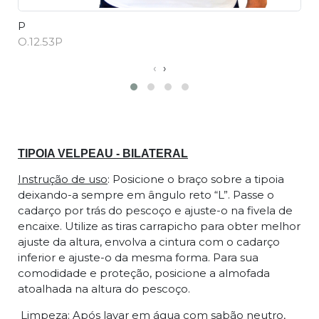
P
M
O.12.53P
O
‹
›
Descrição
TIPOIA VELPEAU - BILATERAL
Instrução de uso
: Posicione o braço sobre a tipoia
deixando-a sempre em ângulo reto “L”. Passe o
cadarço por trás do pescoço e ajuste-o na fivela de
encaixe. Utilize as tiras carrapicho para obter melhor
ajuste da altura, envolva a cintura com o cadarço
inferior e ajuste-o da mesma forma. Para sua
comodidade e proteção, posicione a almofada
atoalhada na altura do pescoço.
Limpeza: Após lavar em água com sabão neutro,