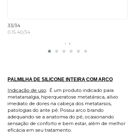
33/34
3
0.15.40/34
0.
‹
›
Descrição
PALMILHA
DE
SILICONE INTEIRA COM ARCO
Indicação de uso
:
É um produto indicado para
metatarsalgia, hiperqueratose metatársica, alívio
imediato de dores na cabeça dos metatarsos,
patologias do ante pé. Possui arco brando
adequando-se a anatomia do pé, ocasionando
sensação de conforto e bem estar, além de melhor
eficácia em seu tratamento.