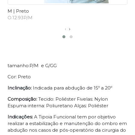
M | Preto
G
O.12.93P/M
O
‹
›
Descrição
tamanho:P/M e G/GG
Cor: Preto
Inclinação:
Indicada para abdução de 15º a 20º
Composição:
Tecido: Poliéster Fivelas: Nylon
Espuma interna: Poliuretano Alças: Poliéster
Indicações:
A Tipoia Funcional tem por objetivo
realizar a estabilização e manutenção do ombro em
abdução nos casos de pós-operatório da cirurgia do